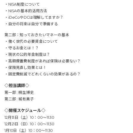
・NISA制度について
・NISAの基本的活用方法
・iDeCoやDCは理解してますか？
・自分の将来は自分で準備する
第二部：知っておきたいマネーの基本
・働く世代の必要資金について
・守るお金とは！？
・現状の公的年金制度は？
・高額療養費制度があれば保険は必要ない？
・保険見直し効果とは！
・固定費削減でどれくらいの効果があるの？
◇担当講師◇
第一部 : 桐生博史
第二部 : 城有美子
◇開催スケジュール◇
12月13日（土）10：00～11:30
12月21日（日）10：00～11:30
1月10日（土）10：00～11:30