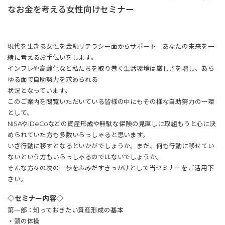
なお金を考える女性向けセミナー
現代を生きる女性を金融リテラシー面からサポート あなたの未来を一
緒に考えるお手伝いをします。
インフレや高齢化など私たちを取り巻く生活環境は厳しさを増し、あら
ゆる面で自助努力を求められる
状況となっています。
このご案内を閲覧いただいている皆様の中にもその様な自助努力の一環
として、
NISAやiDeCoなどの資産形成や無駄な保険の見直しに取組もうと心に決
められていた方も多数いらっしゃると思います。
いざ行動に移すとなるといかがでしょうか。まだ、何も行動に移せてい
ないという方もいらっしゃるのではないでしょうか。
そんな方々の次の一歩をふみだすきっかけとして当セミナーをご活用下
さい。
◇セミナー内容◇
第一部：知っておきたい資産形成の基本
・頭の体操