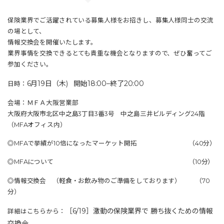
保険業界でご活躍されている募集人様をお招きし、募集人様同士の交流
の場として、
情報交換会を開催いたします。
業界事情を交換できるとても貴重な機会となりますので、ぜひ奮ってご
参加ください。
6
月19日（木
)
開始
18:00
–
終了
20:00
日時：
会場：ＭＦＡ大阪営業部
大阪府大阪市北区中之島3丁目3番3号 中之島三井ビルディング24階
（MFAオフィス内）
◎MFAで挙績が10倍になったマーケット開拓 （40分）​
◎MFAについて （10分）
◎情報交換会 （軽食・お飲み物のご準備をしております） （70
分）
［6/19］激動の保険業界で 勝ち抜くための情報
詳細はこちらから：
交換会