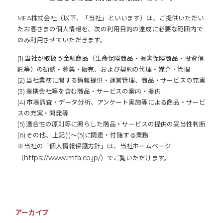
MFA株式会社（以下、「当社」といいます）は、ご提供いただい
たお客さまの個人情報を、次の利用目的の達成に必要な範囲内で
のみ利用させていただきます。
(1) 当社が取扱う金融商品（生命保険商品・損害保険商品・投資信
託等）の勧誘・募集・販売、および契約の代理・媒介・管理
(2) 当社業務に関する情報提供・運営管理、商品・サービスの充実
(3) 提携会社等を含む商品・サービスの案内・提供
(4) 市場調査・データ分析、アンケート実施等による商品・サービ
スの充実・開発等
(5) 適合性の原則等に照らした商品・サービスの提供の妥当性判断
(6) その他、上記(1)～(5)に関連・付随する業務
※当社の「個人情報保護方針」は、当社ホームページ
https://www.mfa.co.jp/
（
）でご覧いただけます。
アーカイブ