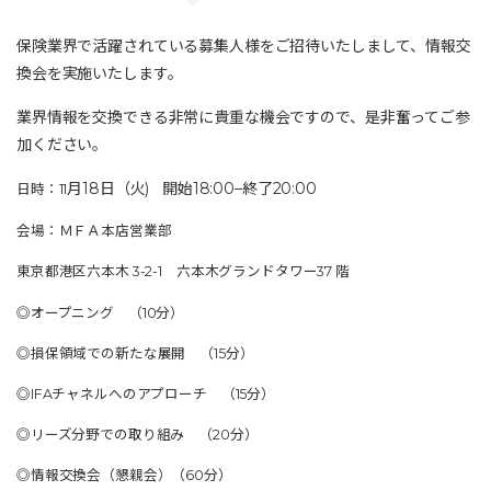
保険業界で活躍されている募集人様をご招待いたしまして、情報交
換会を実施いたします。
業界情報を交換できる非常に貴重な機会で
すので、是非奮ってご参
加ください。
月18日（火
)
開始
18:00
–
終了
20:00
日時：11
会場：ＭＦＡ本店営業部
東京都港区六本木 3-2-1 六本木グランドタワー37 階
◎オープニング （10分）​
◎損保領域での新たな展開 （15分）
◎IFAチャネルへのアプローチ （15分）
◎リーズ分野での取り組み （20分）
◎情報交換会（懇親会）（60分）