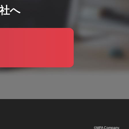
社へ
©MFA Company.