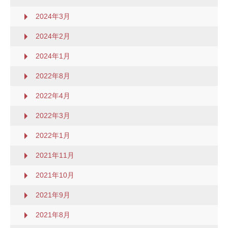
2024年3月
2024年2月
2024年1月
2022年8月
2022年4月
2022年3月
2022年1月
2021年11月
2021年10月
2021年9月
2021年8月