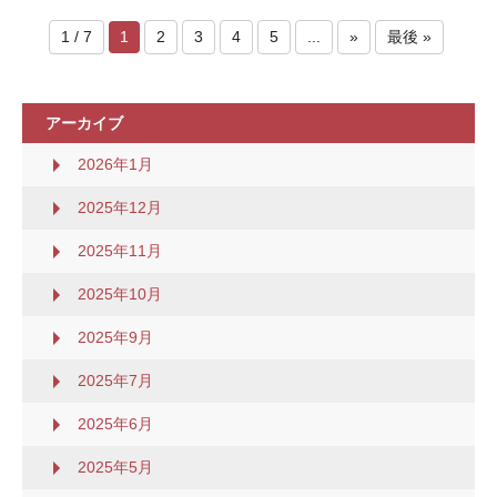
1 / 7
1
2
3
4
5
...
»
最後 »
アーカイブ
2026年1月
2025年12月
2025年11月
2025年10月
2025年9月
2025年7月
2025年6月
2025年5月